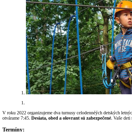
V roku 2022 organizujeme dva turnusy celodennéých detských letných
otvárame 7:45.
Desiata, obed a olovrant sú zabezpečené
. Vaše deti
Termíny: