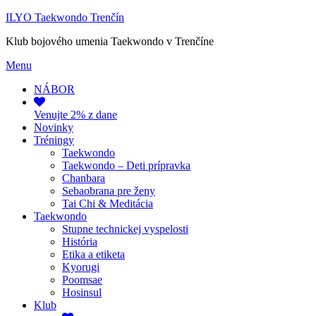
ILYO Taekwondo Trenčín
Klub bojového umenia Taekwondo v Trenčíne
Menu
NÁBOR
Venujte 2% z dane
Novinky
Tréningy
Taekwondo
Taekwondo – Deti prípravka
Chanbara
Sebaobrana pre ženy
Tai Chi & Meditácia
Taekwondo
Stupne technickej vyspelosti
História
Etika a etiketa
Kyorugi
Poomsae
Hosinsul
Klub