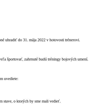
bné uhradiť do 31. mája 2022 v hotovosti trénerovi.
veľa športovať, zahrnuté budú tréningy bojových umení.
m uvediete:
m stave, o ktorých by sme mali vedieť.