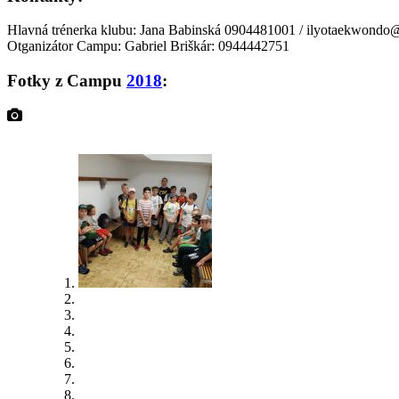
Hlavná trénerka klubu: Jana Babinská 0904481001 / ilyotaekwond
Otganizátor Campu: Gabriel Briškár: 0944442751
Fotky z Campu
2018
: