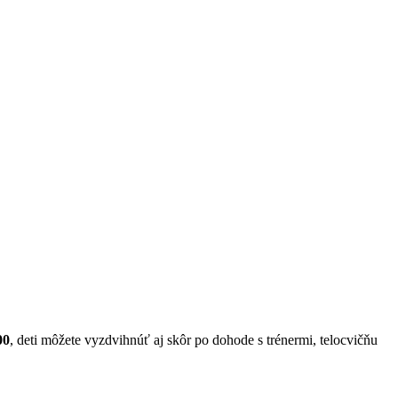
00
, deti môžete vyzdvihnúť aj skôr po dohode s trénermi, telocvičňu