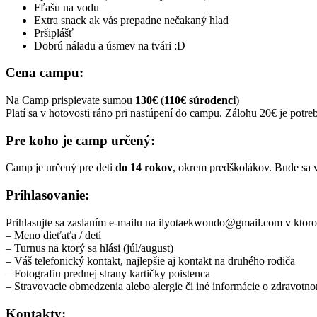
Fľašu na vodu
Extra snack ak vás prepadne nečakaný hlad
Pršiplášť
Dobrú náladu a úsmev na tvári :D
Cena campu:
Na Camp prispievate sumou
130€
(
110€ súrodenci
)
Platí sa v hotovosti ráno pri nastúpení do campu. Zálohu 20€ je potre
Pre koho je camp určený:
Camp je určený pre deti
do 14 rokov
, okrem predškolákov. Bude sa 
Prihlasovanie:
Prihlasujte sa zaslaním e-mailu na ilyotaekwondo@gmail.com v ktoro
– Meno dieťaťa / detí
– Turnus na ktorý sa hlási (júl/august)
– Váš telefonický kontakt, najlepšie aj kontakt na druhého rodiča
– Fotografiu prednej strany kartičky poistenca
– Stravovacie obmedzenia alebo alergie či iné informácie o zdravotno
Kontakty: