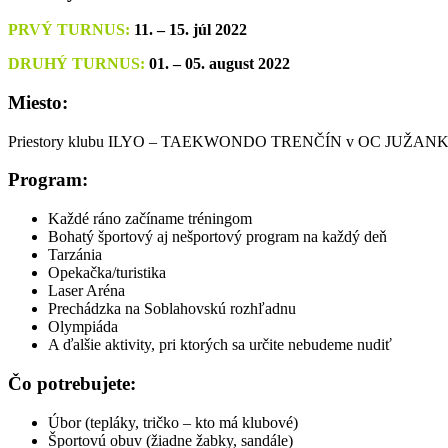
PRVÝ TURNUS:
11. – 15. júl 2022
DRUHÝ TURNUS:
01. – 05. august 2022
Miesto:
Priestory klubu ILYO – TAEKWONDO TRENČÍN v OC JUŽANKA na
Program:
Každé ráno začíname tréningom
Bohatý športový aj nešportový program na každý deň
Tarzánia
Opekačka/turistika
Laser Aréna
Prechádzka na Soblahovskú rozhľadnu
Olympiáda
A ďalšie aktivity, pri ktorých sa určite nebudeme nudiť
Čo potrebujete:
Úbor (tepláky, tričko – kto má klubové)
Športovú obuv (žiadne žabky, sandále)