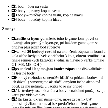
1 bod – úder na vestu
2 body – priamy kop na vestu
3 body – rotačný kop na vestu, kop na hlavu
4 body – rotačný kop na hlavu
Zmeny:
zrušilo sa kyon-go
, miesto toho je game-jom, povel sa
ukazuje ako pred tým kyon-go, pri každom game -jom sa
pridáva plus jeden bod súperovi
vznikol
20 bodový rozdiel
na ukončenie zápasu na konci 2
kola alebo kedykoľvek v priebehu 3 kola, okrem semifinále a
finále seniorských kategórii ( jedná sa hlavne o veľké turnaje
G1, MS, ME, OH ).
po udelení
10 game-jom koniec zápasu
na diskvalifikáciu
na trestné body
Bodový rozhodca sa nemôže hlásiť za pridanie bodov, má
ich dávať .( samozrejme ak stlačil omylom iného alebo má
pocit, že mu nefungujú tlačítka to je iný prípad)
Ak stredový rozhodca ráta a body nenabehnú použije svoju
kartu pre video-raplay.
Žltá karta
: okrem game-jome, môže zápasník byť
potrestaný žltou kartou, aj bez predošlého udelenia game-
jome.Po udelení žltej karty spraví sa záznam o priestupku a