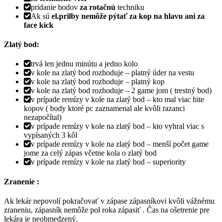
pridanie bodov
za rotačnú
techniku
Ak sú
el.prilby nemôže pýtať za kop na hlavu ani za
face kick
Zlatý bod:
trvá len jednu minútu a jedno kolo
v kole na zlatý bod rozhoduje – platný úder na vestu
v kole na zlatý bod rozhoduje – platný kop
v kole na zlatý bod rozhoduje – 2 game jom ( trestný bod)
v prípade remízy v kole na zlatý bod – kto mal viac hite
kopov ( body ktoré pc zaznamenal ale kvôli razanci
nezapočítal)
v prípade remízy v kole na zlatý bod – kto vyhral viac s
vypísaných 3 kôl
v prípade remízy v kole na zlatý bod – menší počet game
jome za celý zápas včetne kola o zlatý bod
v prípade remízy v kole na zlatý bod – superiority
Zranenie :
Ak lekár nepovolí pokračovať v zápase zápasníkovi kvôli vážnému
zraneniu, zápasník nemôže pol roka zápasiť . Čas na ošetrenie pre
lekára je neobmedzený.