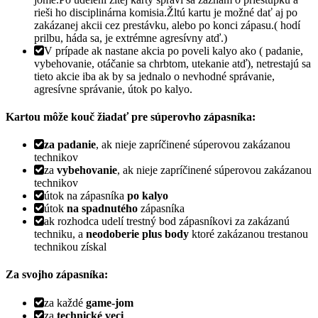
rieši ho disciplinárna komisia.Žltú kartu je možné dať aj po
zakázanej akcii cez prestávku, alebo po konci zápasu.( hodí
prilbu, háda sa, je extrémne agresívny atď.)
V prípade ak nastane akcia po poveli kalyo ako ( padanie,
vybehovanie, otáčanie sa chrbtom, utekanie atď), netrestajú sa
tieto akcie iba ak by sa jednalo o nevhodné správanie,
agresívne správanie, útok po kalyo.
Kartou môže kouč žiadať pre súperovho zápasníka:
za padanie
, ak nieje zapríčinené súperovou zakázanou
technikov
za
vybehovanie
, ak nieje zapríčinené súperovou zakázanou
technikov
útok na zápasníka
po kalyo
útok
na spadnutého
zápasníka
ak rozhodca udelí trestný bod zápasníkovi za zakázanú
techniku, a
neodoberie plus body
ktoré zakázanou trestanou
technikou získal
Za svojho zápasníka:
za každé
game-jom
za
technické veci