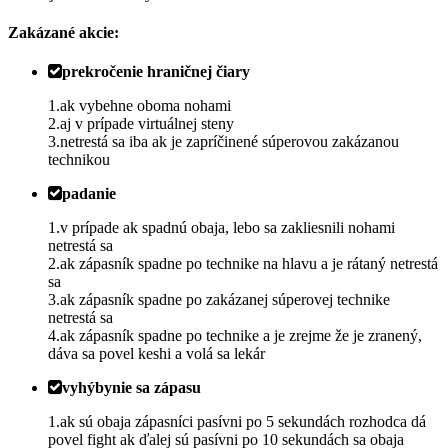
Zakázané akcie:
prekročenie hraničnej čiary
1.ak vybehne oboma nohami
2.aj v prípade virtuálnej steny
3.netrestá sa iba ak je zapríčinené súperovou zakázanou
technikou
padanie
1.v prípade ak spadnú obaja, lebo sa zakliesnili nohami
netrestá sa
2.ak zápasník spadne po technike na hlavu a je rátaný netrestá
sa
3.ak zápasník spadne po zakázanej súperovej technike
netrestá sa
4.ak zápasník spadne po technike a je zrejme že je zranený,
dáva sa povel keshi a volá sa lekár
vyhýbynie sa zápasu
1.ak sú obaja zápasníci pasívni po 5 sekundách rozhodca dá
povel fight ak ďalej sú pasívni po 10 sekundách sa obaja