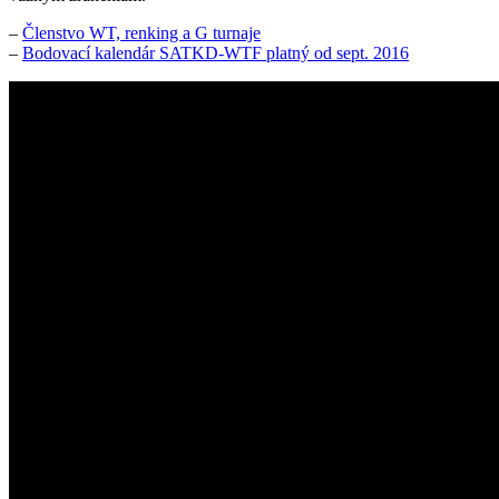
–
Členstvo WT, renking a G turnaje
–
Bodovací kalendár SATKD-WTF platný od sept. 2016