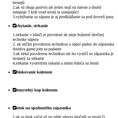
trestajú
2.ak sú obaja pasívni ale jeden stojí na mieste a druhý
ustupuje 3 krát vzad trestá sa ustupujúci
3.vyhýbanie sa zápasu je aj predkláňanie sa pod úroveň pasu
chytanie, strkanie
1.strkanie v klinči je povolené ak nieje bránené útočnej
technike súpera
2. ak strčím povolenou technikou a súper padne do zápasiska
dostáva game.jom za padanie
3.ak strká povolenou technikou ale ho vystrčí so zápasiska je
trestaný za strkanie
4.strkanie vystretými rukami a mimo klinća sa trestá
blokovanie kolenom
úmyselný kop kolenom
útok na spadnutého zápasníka
1.ak sa útok začal už po páde súpera útočník sa trestá či