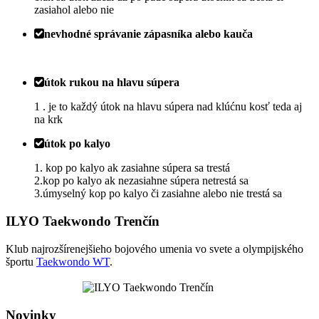
zasiahol alebo nie
nevhodné správanie zápasníka alebo kauča
útok rukou na hlavu súpera
1 . je to každý útok na hlavu súpera nad klúćnu kosť teda aj
na krk
útok po kalyo
1. kop po kalyo ak zasiahne súpera sa trestá
2.kop po kalyo ak nezasiahne súpera netrestá sa
3.úmyselný kop po kalyo či zasiahne alebo nie trestá sa
ILYO Taekwondo Trenčín
Klub najrozšírenejšieho bojového umenia vo svete a olympijského
športu
Taekwondo WT
.
Novinky