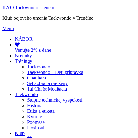
ILYO Taekwondo Trenčín
Klub bojového umenia Taekwondo v Trenčíne
Menu
NÁBOR
Venujte 2% z dane
Novinky
Tréningy
Taekwondo
Taekwondo – Deti prípravka
Chanbara
Sebaobrana pre ženy
Tai Chi & Meditácia
Taekwondo
Stupne technickej vyspelosti
História
Etika a etiketa
Kyorugi
Poomsae
Hosinsul
Klub