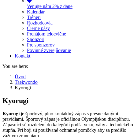
Venujte nám 2% z dane
Kalendár
Tréneri
Rozhodcovia
Čierne pásy
Prenájom telocvične
Sponzori
Pre sponzorov
Povinné zverejňovanie
Kontakt
You are here:
Úvod
Taekwondo
Kyorugi
Kyorugi
Kyorugi
je športový, plno kontaktný zápas s presne danými
pravidlami. Športový zápas je oficiálnou Olympijskou disciplínou.
Zápasníci sú rozdelení do kategórií podľa veku, váhy a technického
stupňa. Pri boji sú používané ochranné pomôcky aby sa predišlo
vážnym zraneniam.