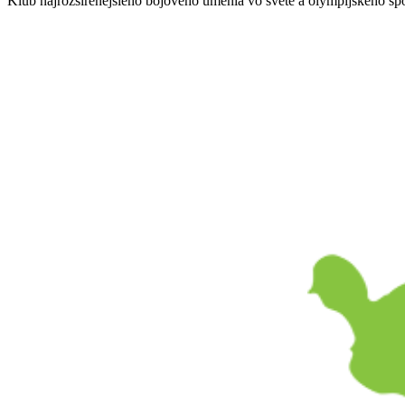
Klub najrozšírenejšieho bojového umenia vo svete a olympijského šp