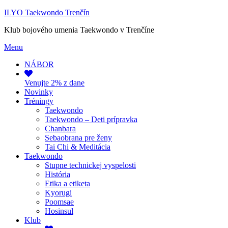
ILYO Taekwondo Trenčín
Klub bojového umenia Taekwondo v Trenčíne
Menu
NÁBOR
Venujte 2% z dane
Novinky
Tréningy
Taekwondo
Taekwondo – Deti prípravka
Chanbara
Sebaobrana pre ženy
Tai Chi & Meditácia
Taekwondo
Stupne technickej vyspelosti
História
Etika a etiketa
Kyorugi
Poomsae
Hosinsul
Klub