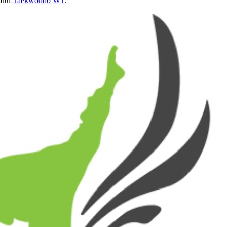
ortu
Taekwondo WT
.