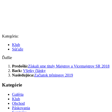
Kategória:
Klub
Súťaže
Ďalšie
Predošlá:
Získali sme tituly Majstrov a Vicemajstrov SR 2018
Back:
Všetky články
Nasledujúca:
Začiatok tréningov 2019
Kategórie
Galéria
Klub
Obchod
Páskovania