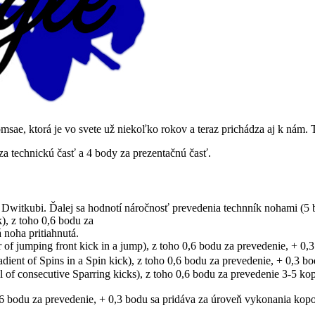
sae, ktorá je vo svete už niekoľko rokov a teraz prichádza aj k nám. 
za technickú časť a 4 body za prezentačnú časť.
Dwitkubi. Ďalej sa hodnotí náročnosť prevedenia technník nohami (5 
), z toho 0,6 bodu za
noha pritiahnutá.
of jumping front kick in a jump), z toho 0,6 bodu za prevedenie, + 0,3
adient of Spins in a Spin kick), z toho 0,6 bodu za prevedenie, + 0,3 bo
 of consecutive Sparring kicks), z toho 0,6 bodu za prevedenie 3-5 ko
0,6 bodu za prevedenie, + 0,3 bodu sa pridáva za úroveň vykonania kop