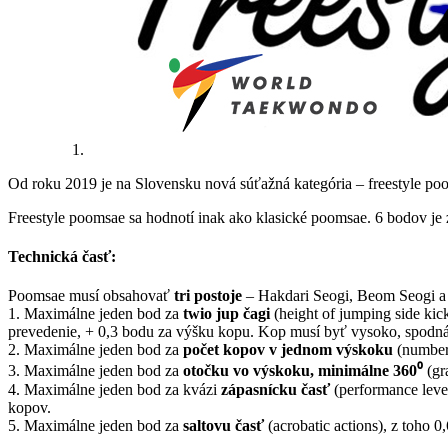
Od roku 2019 je na Slovensku nová súťažná kategória – freestyle poom
Freestyle poomsae sa hodnotí inak ako klasické poomsae. 6 bodov je 
Technická časť:
Poomsae musí obsahovať
tri postoje
– Hakdari Seogi, Beom Seogi a 
1. Maximálne jeden bod za
twio jup čagi
(height of jumping side kick
prevedenie, + 0,3 bodu za výšku kopu. Kop musí byť vysoko, spodná 
2. Maximálne jeden bod za
počet kopov v jednom výskoku
(number 
3. Maximálne jeden bod za
otočku vo výskoku, minimálne 360⁰
(gr
4. Maximálne jeden bod za kvázi
zápasnícku časť
(performance level
kopov.
5. Maximálne jeden bod za
saltovu časť
(acrobatic actions), z toho 