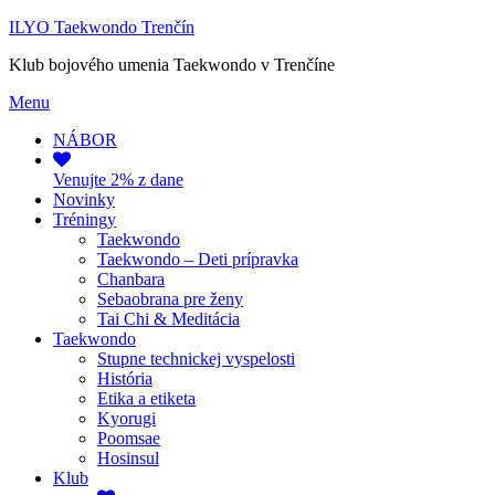
ILYO Taekwondo Trenčín
Klub bojového umenia Taekwondo v Trenčíne
Menu
NÁBOR
Venujte 2% z dane
Novinky
Tréningy
Taekwondo
Taekwondo – Deti prípravka
Chanbara
Sebaobrana pre ženy
Tai Chi & Meditácia
Taekwondo
Stupne technickej vyspelosti
História
Etika a etiketa
Kyorugi
Poomsae
Hosinsul
Klub