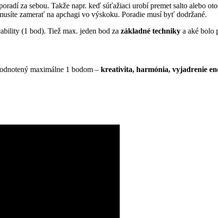
poradí za sebou. Takže napr. keď súťažiaci urobí premet salto alebo otoč
musíte zamerať na apchagi vo výskoku. Poradie musí byť dodržané.
cability (1 bod). Tiež max. jeden bod za
základné techniky
a aké bolo 
je hodnotený maximálne 1 bodom –
kreativita, harmónia, vyjadrenie en