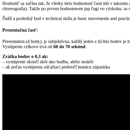
Hodnotiť sa začína tak, že všetky tieto hodnotené časti idú v takomto 
choreografia). Takže po prvom hodnotenom jup čagi vo výskoku, sa 
Ďalší a posledný bod v technical skills je basic movements and practi
Prezentačná časť:
Presentation (4 body), je subjektívna, každý jeden z týchto bodov 
Vystúpenie celkovo trvá od
60 do 70 sekúnd
.
Zrážka bodov o 0,3 ak:
– vystúpenie skončí skôr ako hudba, alebo neskôr
– ak počas vystúpenia súťažiaci prekročí hranicu zápasiska